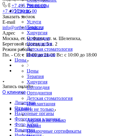
Реквизиты
+7 495 790 86 00
Услуги
+7 495 790 86 00
Заказать звонок
Услуги
E-mail
Терапия
info@orthofriends.ru
Хирургия
Адрес
Ортопедия
Москва, ст. м. Фили, ст. м. Шелепиха,
Ортодонтия
Береговой проезд, д. 5 к. 2
Детская стоматология
Режим работы
Имплантация
Пн. - Сб: с 10-00 до 21-00 Вс: c 10:00 до 18:00
Цены
Цены
Терапия
Хирургия
Запись онлайн
Ортопедия
О клинике
Ортодонтия
Детская стоматология
Лицензии
Имплантация
Отзывы
Акции и не только
Надзорные органы
Фотогалерея клиники
Акции и не только
Фото работ
Акции
Вакансии
Подарочные сертификаты
Информация