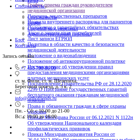
Игра
График приема граждан руководителем
Специалисты
медицинской организации
Перечень лекарственных препаратов
Специалисты
Правила внутреннего распорядка для пациентов
Врачи
Положение о гарантийных обязательствах
Средний мед. персонал
Закон о защите прав потребителей
Административный персонал
Лист записи ЕГРЮЛ
Блог
Политика в области качество и безопасности
Контакты
медицинской деятельности
Положение о видеонаблюдении
Запись онлайн
Положение об антикоррупционной политике
Постановление об утверждении правил
+7 495 790 86 00
предоставления медицинскими организациями
платных медицинских услуг
ст. м. Фили, ст. м. Шелепиха,
Постановление Правительства РФ от 28.12.2020
Береговой проезд, д. 5 к. 2
2299 О Программе государственных гарантий
бесплатного оказания гражданам медицинской
info@orthofriends.ru
помощи
Права и обязанности граждан в сфере охраны
Пн. - Сб: с 10-00 до 21-00
здоровья
Вс: c 10:00 до 18:00
Приказ Минздрава России от 06.12.2021 N 1122н
Об утверждении Национального календаря
профилактических прививок
Приказ Минздравсоцразвития России от
26.04.2012 406н Об утверждении Порядка выбора