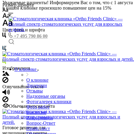
Уважаемые пациенты! Информируем Вас о том, что с 1 августа
Размер шрифта
в нашей клинике произошло повышение цен на 15%
Цвет фона и шрифта
+7 495 790 86 00
Изображения
О клинике
О клинике
Лицензии
Озвучивание текста
Отзывы
Надзорные органы
Фотогалерея клиники
Обычная версия сайта
Фото работ
Вакансии
Информация
Вопрос-Ответ
Готовое решение для
Прайс-лист
медицинского центра
Оборудование