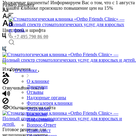
Уважаемые пациенты! Информируем Вас о том, что с 1 августа
Размер шрифта
в нашей клинике произошло повышение цен на 15%
Цвет фона и шрифта
+7 495 790 86 00
Изображения
О клинике
О клинике
Лицензии
Озвучивание текста
Отзывы
Надзорные органы
Фотогалерея клиники
Обычная версия сайта
Фото работ
Вакансии
Информация
Вопрос-Ответ
Готовое решение для
Прайс-лист
медицинского центра
Оборудование