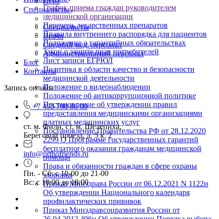
Игра
График приема граждан руководителем
Специалисты
медицинской организации
Перечень лекарственных препаратов
Специалисты
Правила внутреннего распорядка для пациентов
Врачи
Положение о гарантийных обязательствах
Средний мед. персонал
Закон о защите прав потребителей
Административный персонал
Лист записи ЕГРЮЛ
Блог
Политика в области качество и безопасности
Контакты
медицинской деятельности
Положение о видеонаблюдении
Запись онлайн
Положение об антикоррупционной политике
Постановление об утверждении правил
+7 495 790 86 00
предоставления медицинскими организациями
платных медицинских услуг
ст. м. Фили, ст. м. Шелепиха,
Постановление Правительства РФ от 28.12.2020
Береговой проезд, д. 5 к. 2
2299 О Программе государственных гарантий
бесплатного оказания гражданам медицинской
info@orthofriends.ru
помощи
Права и обязанности граждан в сфере охраны
Пн. - Сб: с 10-00 до 21-00
здоровья
Вс: c 10:00 до 18:00
Приказ Минздрава России от 06.12.2021 N 1122н
Об утверждении Национального календаря
профилактических прививок
Приказ Минздравсоцразвития России от
26.04.2012 406н Об утверждении Порядка выбора