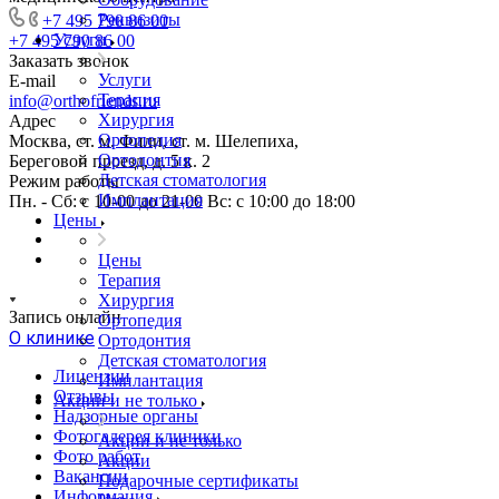
Реквизиты
+7 495 790 86 00
Услуги
+7 495 790 86 00
Заказать звонок
Услуги
E-mail
Терапия
info@orthofriends.ru
Хирургия
Адрес
Ортопедия
Москва, ст. м. Фили, ст. м. Шелепиха,
Ортодонтия
Береговой проезд, д. 5 к. 2
Детская стоматология
Режим работы
Имплантация
Пн. - Сб: с 10-00 до 21-00 Вс: c 10:00 до 18:00
Цены
Цены
Терапия
Хирургия
Запись онлайн
Ортопедия
О клинике
Ортодонтия
Детская стоматология
Лицензии
Имплантация
Отзывы
Акции и не только
Надзорные органы
Фотогалерея клиники
Акции и не только
Фото работ
Акции
Вакансии
Подарочные сертификаты
Информация