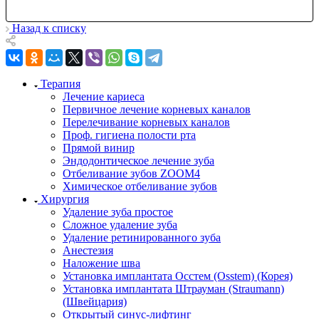
Назад к списку
Терапия
Лечение кариеса
Первичное лечение корневых каналов
Перелечивание корневых каналов
Проф. гигиена полости рта
Прямой винир
Эндодонтическое лечение зуба
Отбеливание зубов ZOOM4
Химическое отбеливание зубов
Хирургия
Удаление зуба простое
Сложное удаление зуба
Удаление ретинированного зуба
Анестезия
Наложение шва
Установка имплантата Осстем (Osstem) (Корея)
Установка имплантата Штрауман (Straumann)
(Швейцария)
Открытый синус-лифтинг