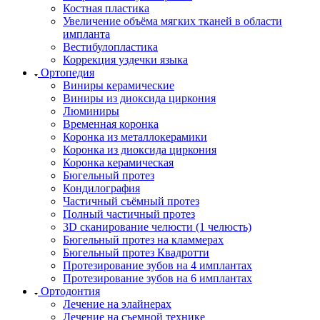
Костная пластика
Увеличение объёма мягких тканей в области
импланта
Вестибулопластика
Коррекция уздечки языка
Ортопедия
Виниры керамические
Виниры из диоксида циркония
Люминиры
Временная коронка
Коронка из металлокерамики
Коронка из диоксида циркония
Коронка керамическая
Бюгельный протез
Кондилография
Частичный съёмный протез
Полный частичный протез
3D сканирование челюсти (1 челюсть)
Бюгельный протез на кламмерах
Бюгельный протез Квадротти
Протезирование зубов на 4 имплантах
Протезирование зубов на 6 имплантах
Ортодонтия
Лечение на элайнерах
Лечение на съемной технике