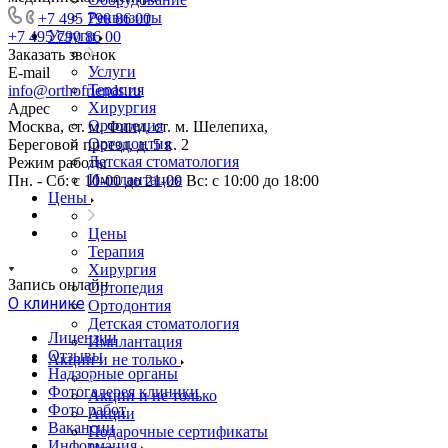
Реквизиты
+7 495 790 86 00
Услуги
+7 495 790 86 00
Заказать звонок
Услуги
E-mail
Терапия
info@orthofriends.ru
Хирургия
Адрес
Ортопедия
Москва, ст. м. Фили, ст. м. Шелепиха,
Ортодонтия
Береговой проезд, д. 5 к. 2
Детская стоматология
Режим работы
Имплантация
Пн. - Сб: с 10-00 до 21-00 Вс: c 10:00 до 18:00
Цены
Цены
Терапия
Хирургия
Запись онлайн
Ортопедия
О клинике
Ортодонтия
Детская стоматология
Лицензии
Имплантация
Отзывы
Акции и не только
Надзорные органы
Фотогалерея клиники
Акции и не только
Фото работ
Акции
Вакансии
Подарочные сертификаты
Информация