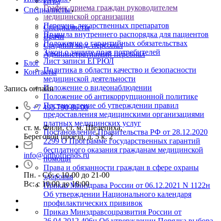
Игра
График приема граждан руководителем
Специалисты
медицинской организации
Перечень лекарственных препаратов
Специалисты
Правила внутреннего распорядка для пациентов
Врачи
Положение о гарантийных обязательствах
Средний мед. персонал
Закон о защите прав потребителей
Административный персонал
Лист записи ЕГРЮЛ
Блог
Политика в области качество и безопасности
Контакты
медицинской деятельности
Положение о видеонаблюдении
Запись онлайн
Положение об антикоррупционной политике
Постановление об утверждении правил
+7 495 790 86 00
предоставления медицинскими организациями
платных медицинских услуг
ст. м. Фили, ст. м. Шелепиха,
Постановление Правительства РФ от 28.12.2020
Береговой проезд, д. 5 к. 2
2299 О Программе государственных гарантий
бесплатного оказания гражданам медицинской
info@orthofriends.ru
помощи
Права и обязанности граждан в сфере охраны
Пн. - Сб: с 10-00 до 21-00
здоровья
Вс: c 10:00 до 18:00
Приказ Минздрава России от 06.12.2021 N 1122н
Об утверждении Национального календаря
профилактических прививок
Приказ Минздравсоцразвития России от
26.04.2012 406н Об утверждении Порядка выбора