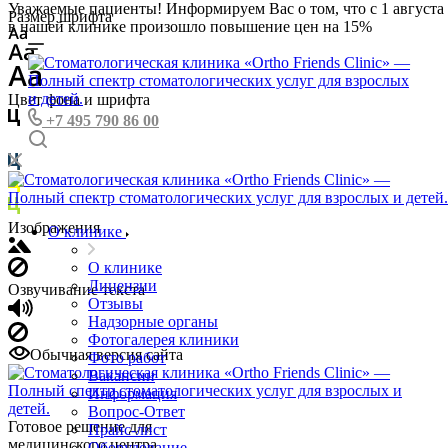
Уважаемые пациенты! Информируем Вас о том, что с 1 августа
Размер шрифта
в нашей клинике произошло повышение цен на 15%
Цвет фона и шрифта
+7 495 790 86 00
Изображения
О клинике
О клинике
Лицензии
Озвучивание текста
Отзывы
Надзорные органы
Фотогалерея клиники
Обычная версия сайта
Фото работ
Вакансии
Информация
Вопрос-Ответ
Готовое решение для
Прайс-лист
медицинского центра
Оборудование