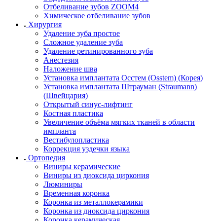
Отбеливание зубов ZOOM4
Химическое отбеливание зубов
Хирургия
Удаление зуба простое
Сложное удаление зуба
Удаление ретинированного зуба
Анестезия
Наложение шва
Установка имплантата Осстем (Osstem) (Корея)
Установка имплантата Штрауман (Straumann)
(Швейцария)
Открытый синус-лифтинг
Костная пластика
Увеличение объёма мягких тканей в области
импланта
Вестибулопластика
Коррекция уздечки языка
Ортопедия
Виниры керамические
Виниры из диоксида циркония
Люминиры
Временная коронка
Коронка из металлокерамики
Коронка из диоксида циркония
Коронка керамическая