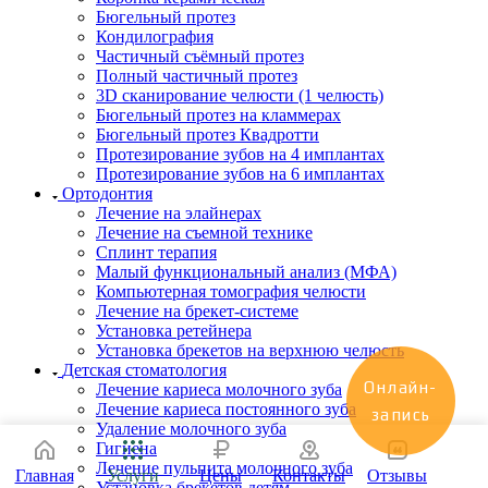
Бюгельный протез
Кондилография
Частичный съёмный протез
Полный частичный протез
3D сканирование челюсти (1 челюсть)
Бюгельный протез на кламмерах
Бюгельный протез Квадротти
Протезирование зубов на 4 имплантах
Протезирование зубов на 6 имплантах
Ортодонтия
Лечение на элайнерах
Лечение на съемной технике
Сплинт терапия
Малый функциональный анализ (МФА)
Компьютерная томография челюсти
Лечение на брекет-системе
Установка ретейнера
Установка брекетов на верхнюю челюсть
Детская стоматология
Онлайн-
Лечение кариеса молочного зуба
Лечение кариеса постоянного зуба
запись
Удаление молочного зуба
Гигиена
Лечение пульпита молочного зуба
Главная
Услуги
Цены
Контакты
Отзывы
Установка брекетов детям