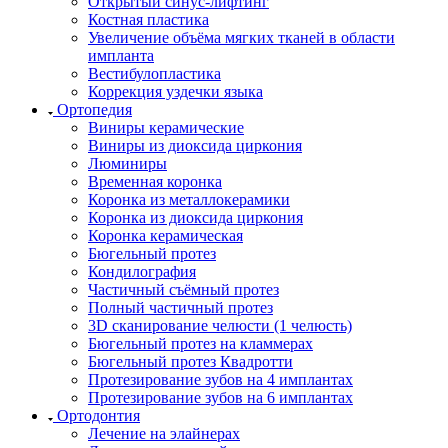
Открытый синус-лифтинг
Костная пластика
Увеличение объёма мягких тканей в области
импланта
Вестибулопластика
Коррекция уздечки языка
Ортопедия
Виниры керамические
Виниры из диоксида циркония
Люминиры
Временная коронка
Коронка из металлокерамики
Коронка из диоксида циркония
Коронка керамическая
Бюгельный протез
Кондилография
Частичный съёмный протез
Полный частичный протез
3D сканирование челюсти (1 челюсть)
Бюгельный протез на кламмерах
Бюгельный протез Квадротти
Протезирование зубов на 4 имплантах
Протезирование зубов на 6 имплантах
Ортодонтия
Лечение на элайнерах