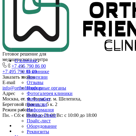
Готовое решение для
медицинского центра
О клинике
+7 495 790 86 00
+7 495 790 86 00
О клинике
Заказать звонок
Лицензии
E-mail
Отзывы
info@orthofriends.ru
Надзорные органы
Адрес
Фотогалерея клиники
Москва, ст. м. Фили, ст. м. Шелепиха,
Фото работ
Береговой проезд, д. 5 к. 2
Вакансии
Режим работы
Информация
Пн. - Сб: с 10-00 до 21-00 Вс: c 10:00 до 18:00
Вопрос-Ответ
Прайс-лист
Оборудование
Реквизиты