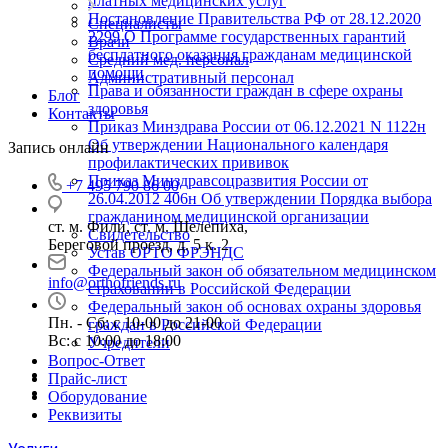
платных медицинских услуг
Постановление Правительства РФ от 28.12.2020
Специалисты
2299 О Программе государственных гарантий
Врачи
бесплатного оказания гражданам медицинской
Средний мед. персонал
помощи
Административный персонал
Права и обязанности граждан в сфере охраны
Блог
здоровья
Контакты
Приказ Минздрава России от 06.12.2021 N 1122н
Об утверждении Национального календаря
Запись онлайн
профилактических прививок
Приказ Минздравсоцразвития России от
+7 495 790 86 00
26.04.2012 406н Об утверждении Порядка выбора
гражданином медицинской организации
ст. м. Фили, ст. м. Шелепиха,
Свидетельство
Береговой проезд, д. 5 к. 2
Устав ОРТО ФРЭНДС
Федеральный закон об обязательном медицинском
info@orthofriends.ru
страховании в Российской Федерации
Федеральный закон об основах охраны здоровья
Пн. - Сб: с 10-00 до 21-00
граждан в Российской Федерации
Вс: c 10:00 до 18:00
Учредители
Вопрос-Ответ
Прайс-лист
Оборудование
Реквизиты