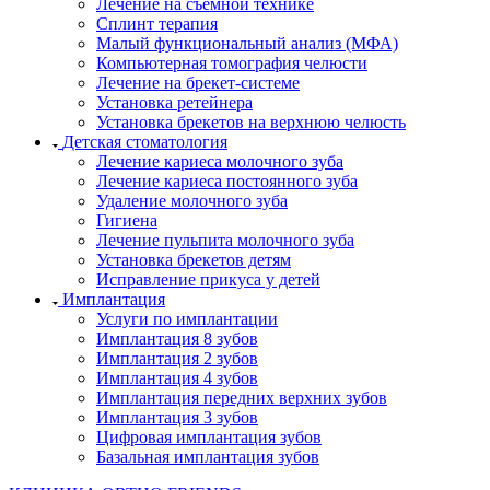
Лечение на съемной технике
Сплинт терапия
Малый функциональный анализ (МФА)
Компьютерная томография челюсти
Лечение на брекет-системе
Установка ретейнера
Установка брекетов на верхнюю челюсть
Детская стоматология
Лечение кариеса молочного зуба
Лечение кариеса постоянного зуба
Удаление молочного зуба
Гигиена
Лечение пульпита молочного зуба
Установка брекетов детям
Исправление прикуса у детей
Имплантация
Услуги по имплантации
Имплантация 8 зубов
Имплантация 2 зубов
Имплантация 4 зубов
Имплантация передних верхних зубов
Имплантация 3 зубов
Цифровая имплантация зубов
Базальная имплантация зубов