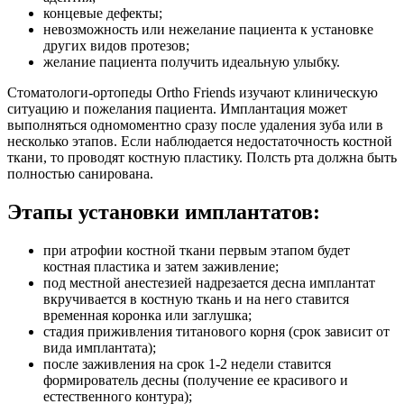
концевые дефекты;
невозможность или нежелание пациента к установке
других видов протезов;
желание пациента получить идеальную улыбку.
Стоматологи-ортопеды Ortho Friends изучают клиническую
ситуацию и пожелания пациента. Имплантация может
выполняться одномоментно сразу после удаления зуба или в
несколько этапов. Если наблюдается недостаточность костной
ткани, то проводят костную пластику. Полсть рта должна быть
полностью санирована.
Этапы установки имплантатов:
при атрофии костной ткани первым этапом будет
костная пластика и затем заживление;
под местной анестезией надрезается десна имплантат
вкручивается в костную ткань и на него ставится
временная коронка или заглушка;
стадия приживления титанового корня (срок зависит от
вида имплантата);
после заживления на срок 1-2 недели ставится
формирователь десны (получение ее красивого и
естественного контура);