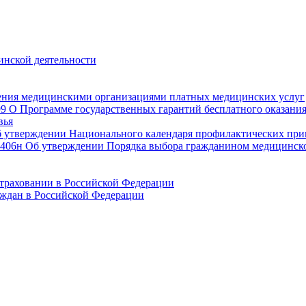
инской деятельности
ения медицинскими организациями платных медицинских услуг
299 О Программе государственных гарантий бесплатного оказан
вья
Об утверждении Национального календаря профилактических пр
2 406н Об утверждении Порядка выбора гражданином медицинск
страховании в Российской Федерации
аждан в Российской Федерации