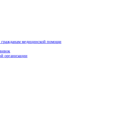
ия гражданам медицинской помощи
ививок
ой организации